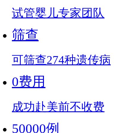
试管婴儿专家团队
筛查
可筛查274种遗传病
0费用
成功赴美前不收费
50000例