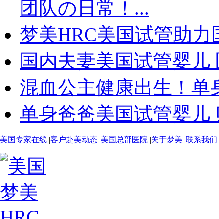
团队の日常！...
梦美HRC美国试管助力国
国内夫妻美国试管婴儿 
混血公主健康出生！单身
单身爸爸美国试管婴儿 贴
美国专家在线
|
客户赴美动态
|
美国总部医院
|
关于梦美
|
联系我们