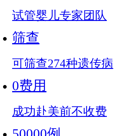
试管婴儿专家团队
筛查
可筛查274种遗传病
0费用
成功赴美前不收费
50000例