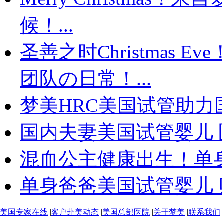
候！...
圣善之时Christmas
团队の日常！...
梦美HRC美国试管助力国
国内夫妻美国试管婴儿 
混血公主健康出生！单身
单身爸爸美国试管婴儿 贴
美国专家在线
|
客户赴美动态
|
美国总部医院
|
关于梦美
|
联系我们