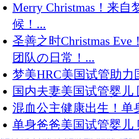
Merry Christma
候！...
圣善之时Christmas
团队の日常！...
梦美HRC美国试管助力国
国内夫妻美国试管婴儿 
混血公主健康出生！单身
单身爸爸美国试管婴儿 贴