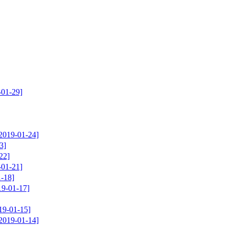
-29]
01-24]
]
2]
-21]
18]
1-17]
1-15]
01-14]