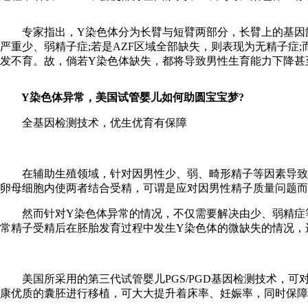
专家指出，Y染色体分为长臂与短臂两部分，长臂上的基因缺失主要
严重少、弱精子症;若是AZF区域全部缺失，则表现为无精子症
发不育。故，倘若Y染色体缺失，都将导致男性生育能力下降甚
Y染色体异常，美国试管婴儿如何助圆宝宝梦?
全基因检测技术，优生优育有保障
在辅助生殖领域，针对因男性少、弱、畸形精子等因素导致的不
卵母细胞内使两者结合受精，可谓是应对因男性精子质量问题而
然而针对Y染色体异常的情况，不仅需要解决由少、弱精症等
常精子受精后在胚胎发育过程中发生Y染色体的微缺失的情况，
美国所采用的第三代试管婴儿PGS/PGD基因检测技术，可
康优质的囊胚进行移植，可大大提升着床率、妊娠率，同时保障