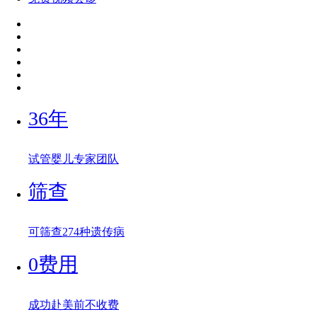
36年
试管婴儿专家团队
筛查
可筛查274种遗传病
0费用
成功赴美前不收费