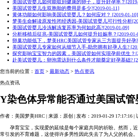
美国试管婴儿如何能取到健康的卵子，提升好孕率？[2019-01
美国试管婴儿生双胞胎的费用是多少?[2019-01-11]
黄体功能如何影响美国试管婴儿？如何应对？ [2019-01-10]
梦美生命解读原发性闭经诱因-美国试管婴儿可行性分析[2019-
美国试管婴儿冷冻解冻复苏率为何如此高?[2019-01-09]
分析移植后征兆-美国试管婴儿如何提升妊娠率？[2019-01-0
卵巢功能低下，梦美HRC美国试管专家从三方面提升好孕率[201
美国试管婴儿专家如何从细节入手-助您拥有好孕人生? [2019-0
探究影响宝宝智力的因素，美国试管如何实现孕前优生？[2019-
赴美试管婴儿：卵泡需达到什么条件才能奠定好孕基础? [2019-
您当前的位置：
首页
>
最新动态
>
热点资讯
热点资讯
Y染色体异常能否通过美国试管
作者：美国梦美HRC | 来源：原创 | 发布：2019-01-29 17:17:16 
孕育宝宝，实现爱的延续是每个家庭共同的祈盼。然而，近年
常引发的不育难题，这使得许多男性因此失去了为人父的机会。