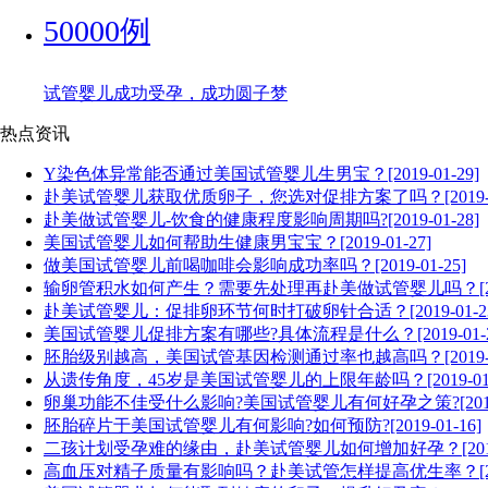
50000例
试管婴儿成功受孕，成功圆子梦
热点资讯
Y染色体异常能否通过美国试管婴儿生男宝？[2019-01-29]
赴美试管婴儿获取优质卵子，您选对促排方案了吗？[2019-01
赴美做试管婴儿-饮食的健康程度影响周期吗?[2019-01-28]
美国试管婴儿如何帮助生健康男宝宝？[2019-01-27]
做美国试管婴儿前喝咖啡会影响成功率吗？[2019-01-25]
输卵管积水如何产生？需要先处理再赴美做试管婴儿吗？[2019-
赴美试管婴儿：促排卵环节何时打破卵针合适？[2019-01-23
美国试管婴儿促排方案有哪些?具体流程是什么？[2019-01-2
胚胎级别越高，美国试管基因检测通过率也越高吗？[2019-01
从遗传角度，45岁是美国试管婴儿的上限年龄吗？[2019-01-
卵巢功能不佳受什么影响?美国试管婴儿有何好孕之策?[2019-0
胚胎碎片于美国试管婴儿有何影响?如何预防?[2019-01-16]
二孩计划受孕难的缘由，赴美试管婴儿如何增加好孕？[2019-0
高血压对精子质量有影响吗？赴美试管怎样提高优生率？[2019-