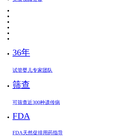
36年
试管婴儿专家团队
筛查
可筛查近300种遗传病
FDA
FDA天然促排用药指导