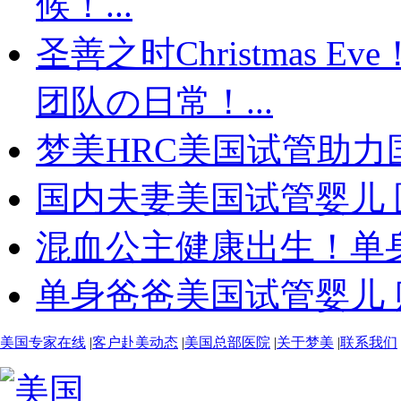
候！...
圣善之时Christmas
团队の日常！...
梦美HRC美国试管助力国
国内夫妻美国试管婴儿 
混血公主健康出生！单身
单身爸爸美国试管婴儿 贴
美国专家在线
|
客户赴美动态
|
美国总部医院
|
关于梦美
|
联系我们