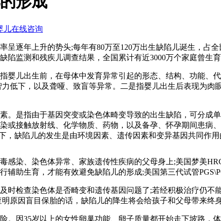
的形成
逐年上升的势头;每年有80万至120万出生缺陷儿诞生，占全部
生缺陷监测和残疾儿调查结果，全国累计有近3000万个家庭曾
婴儿出生前，在母体中发育异常引起的形态、结构、功能、代
智力低下，以及聋哑、致盲等异常。二是指婴儿出生后表现为肉
。是指由于基因突变或染色体畸变导致的出生缺陷，可分成单
染或接触放射线、化学物质、药物，以及备孕、怀孕期间患病、
况下，缺陷儿的发生是由环境因素、遗传因素和变异基因共同作用
感染、染色体异常、家族遗传性疾病的父母身上;美国梦美HR
辅助生育，才能有效避免缺陷儿的形成;美国第三代试管PGS\
时检查染色体是否畸变和遗传基因问题了;若经积极治疗仍不能
查明原因盲目保胎的话，缺陷儿的降生将会给孩子和父母带来终
。因35岁以上的女性卵巢功能、卵子质量都开始走下坡路，体