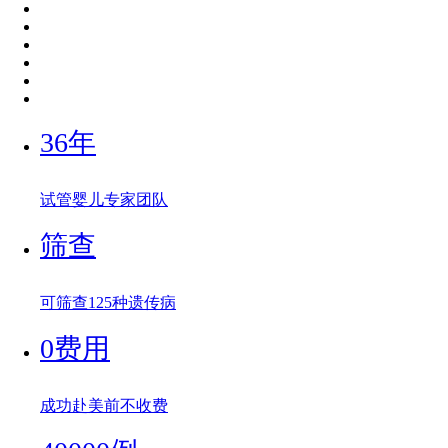
36年
试管婴儿专家团队
筛查
可筛查125种遗传病
0费用
成功赴美前不收费