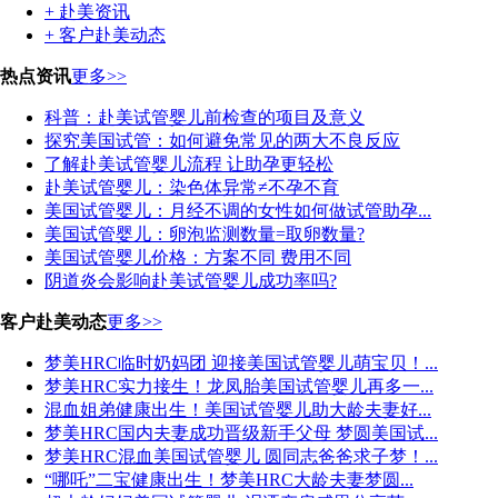
+ 赴美资讯
+ 客户赴美动态
热点资讯
更多>>
科普：赴美试管婴儿前检查的项目及意义
探究美国试管：如何避免常见的两大不良反应
了解赴美试管婴儿流程 让助孕更轻松
赴美试管婴儿：染色体异常≠不孕不育
美国试管婴儿：月经不调的女性如何做试管助孕...
美国试管婴儿：卵泡监测数量=取卵数量?
美国试管婴儿价格：方案不同 费用不同
阴道炎会影响赴美试管婴儿成功率吗?
客户赴美动态
更多>>
梦美HRC临时奶妈团 迎接美国试管婴儿萌宝贝！...
梦美HRC实力接生！龙凤胎美国试管婴儿再多一...
混血姐弟健康出生！美国试管婴儿助大龄夫妻好...
梦美HRC国内夫妻成功晋级新手父母 梦圆美国试...
梦美HRC混血美国试管婴儿 圆同志爸爸求子梦！...
“哪吒”二宝健康出生！梦美HRC大龄夫妻梦圆...