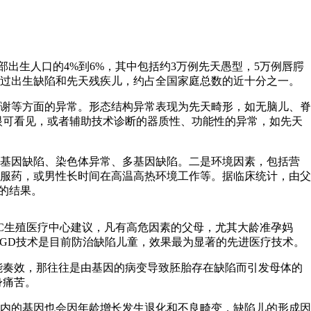
出生人口的4%到6%，其中包括约3万例先天愚型，5万例唇腭
生育过出生缺陷和先天残疾儿，约占全国家庭总数的近十分之一。
谢等方面的异常。形态结构异常表现为先天畸形，如无脑儿、脊
眼可看见，或者辅助技术诊断的器质性、功能性的异常，如先天
基因缺陷、染色体异常、多基因缺陷。二是环境因素，包括营
服药，或男性长时间在高温高热环境工作等。据临床统计，由父
的结果。
C生殖医疗中心建议，凡有高危因素的父母，尤其大龄准孕妈
PGD技术是目前防治缺陷儿童，效果最为显著的先进医疗技术。
奏效，那往往是由基因的病变导致胚胎存在缺陷而引发母体的
身痛苦。
内的基因也会因年龄增长发生退化和不良畸变，缺陷儿的形成因