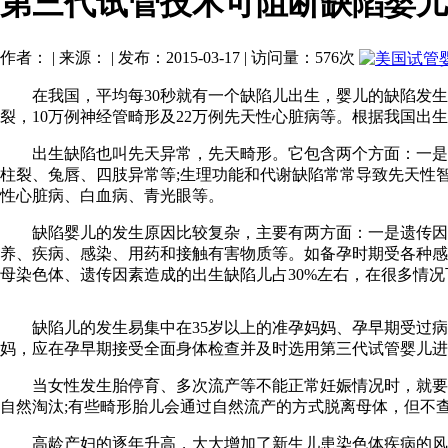
第三代试管技术可阻断缺陷婴儿
作者： | 来源： | 发布：2015-03-17 | 访问量：576次
在我国，平均每30秒就有一个缺陷儿出生，婴儿的缺陷发生率呈
裂，10万例神经管畸形及22万例先天性心脏病等。根据我国出
出生缺陷也叫先天异常，先天畸形。它包含两个方面：一是指
柱裂、兔唇、四肢异常等;生理功能和代谢缺陷常常导致先天性
性心脏病、白血病、青光眼等。
缺陷婴儿的发生原因比较复杂，主要有两方面：一是遗传因素
养、疾病、感染、用药和接触有害物质等。如备孕时期受各种感
母染色体、遗传因素造成的出生缺陷儿占30%左右，在很多情
缺陷儿的发生易集中在35岁以上的准孕妈妈、孕早期受过病毒
妈，应在孕早期接受全面身体检查并及时选用第三代试管婴儿进行
当女性发生胎停育、多次流产等不能正常妊娠情况时，就要及
自然淘汰;有些畸形胎儿会通过自然流产的方式脱离母体，但不
高龄产妇的逐年升高，大大增加了新生儿患染色体疾病的风险