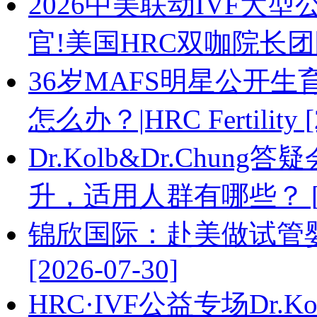
2026中美联动IVF大
官!美国HRC双咖院长团队答
36岁MAFS明星公开
怎么办？|HRC Fertility [
Dr.Kolb&Dr.Chu
升，适用人群有哪些？ [202
锦欣国际：赴美做试管婴
[2026-07-30]
HRC·IVF公益专场Dr.Ko