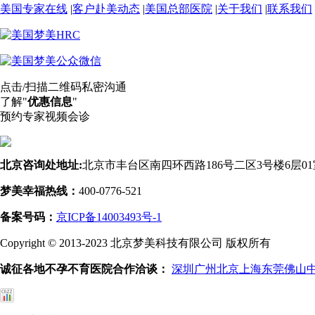
美国专家在线
|
客户赴美动态
|
美国总部医院
|
关于我们
|
联系我们
点击/扫描二维码私密沟通
了解"
优惠信息
"
预约专家视频会诊
北京咨询处地址:
北京市丰台区南四环西路186号二区3号楼6层01
梦美幸福热线：
400-0776-521
备案号码：
京ICP备14003493号-1
Copyright © 2013-2023 北京梦美科技有限公司 版权所有
诚征各地不孕不育医院合作洽谈：
深圳
广州
北京
上海
东莞
佛山