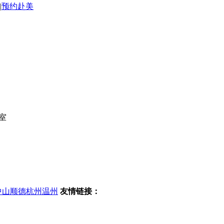
|
预约赴美
室
中山
顺德
杭州
温州
友情链接：