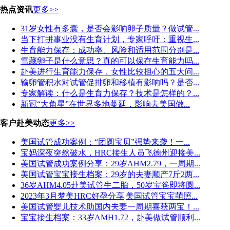
热点资讯
更多>>
31岁女性有多囊，是否会影响卵子质量？做试管...
当下打拼事业没有生育计划，专家呼吁：重视生...
生育能力保存：成功率、风险和适用范围分别是...
雪藏卵子是什么意思？真的可以保存生育能力吗...
赴美进行生育能力保存，女性比较担心的五大问...
输卵管积水对试管促排卵和移植有影响吗？是否...
专家解读：什么是生育力保存？技术是怎样的？...
新冠“大角星”在世界多地蔓延，影响去美国做...
客户赴美动态
更多>>
美国试管成功案例：“团圆宝贝”强势来袭！一...
宝妈深夜突然破水，HRC接生人员飞德州迎接美...
美国试管成功案例分享：29岁AHM2.79，一周期...
美国试管宝宝接生档案：29岁的夫妻顺产7斤2两...
36岁AHM4.05赴美试管生二胎，50岁宝爸即将圆...
2023年3月梦美HRC好孕分享|美国试管宝宝萌照...
美国试管婴儿技术助国内夫妻一周期喜获两宝！...
宝宝接生档案：33岁AMH1.72，赴美做试管顺利...