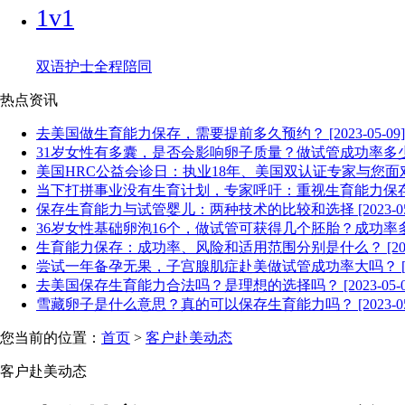
1v1
双语护士全程陪同
热点资讯
去美国做生育能力保存，需要提前多久预约？ [2023-05-09]
31岁女性有多囊，是否会影响卵子质量？做试管成功率多少？ [20
美国HRC公益会诊日：执业18年、美国双认证专家与您面对面交流！
当下打拼事业没有生育计划，专家呼吁：重视生育能力保存！ [20
保存生育能力与试管婴儿：两种技术的比较和选择 [2023-05-
36岁女性基础卵泡16个，做试管可获得几个胚胎？成功率多少？ [
生育能力保存：成功率、风险和适用范围分别是什么？ [2023-
尝试一年备孕无果，子宫腺肌症赴美做试管成功率大吗？ [2023
去美国保存生育能力合法吗？是理想的选择吗？ [2023-05-0
雪藏卵子是什么意思？真的可以保存生育能力吗？ [2023-05-
您当前的位置：
首页
>
客户赴美动态
客户赴美动态