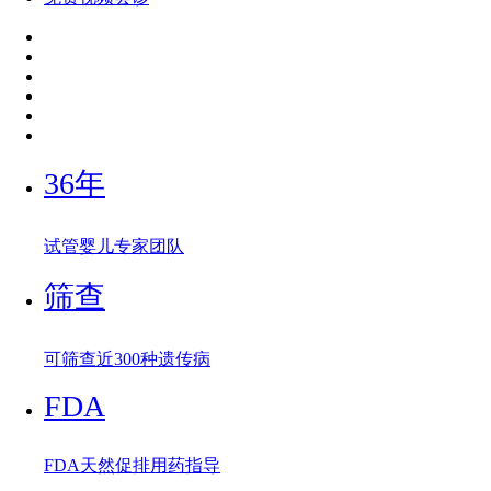
36年
试管婴儿专家团队
筛查
可筛查近300种遗传病
FDA
FDA天然促排用药指导