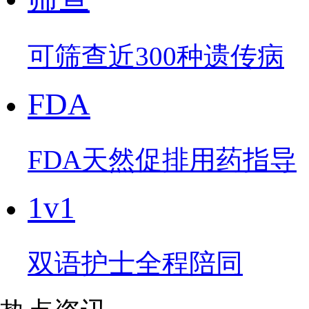
可筛查近300种遗传病
FDA
FDA天然促排用药指导
1v1
双语护士全程陪同